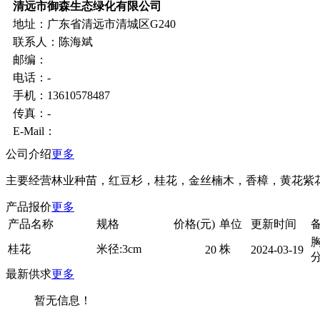
清远市御森生态绿化有限公司
地址：广东省清远市清城区G240
联系人：陈海斌
邮编：
电话：-
手机：13610578487
传真：-
E-Mail：
公司介绍
更多
主要经营林业种苗，红豆杉，桂花，金丝楠木，香樟，黄花紫
产品报价
更多
产品名称
规格
价格(元)
单位
更新时间
胸
桂花
米径:3cm
株
20
2024-03-19
分
最新供求
更多
暂无信息！