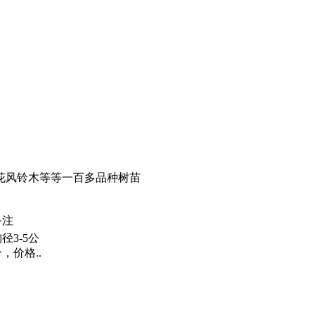
花风铃木等等一百多品种树苗
备注
径3-5公
，价格..